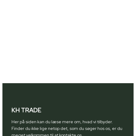
KH TRADE
Her på siden kan du læse mere om, hvad vi tilbyder.
Finder du ikke lige netop det, som du søger hos os, er du
meget velkommen til at kontakte os.