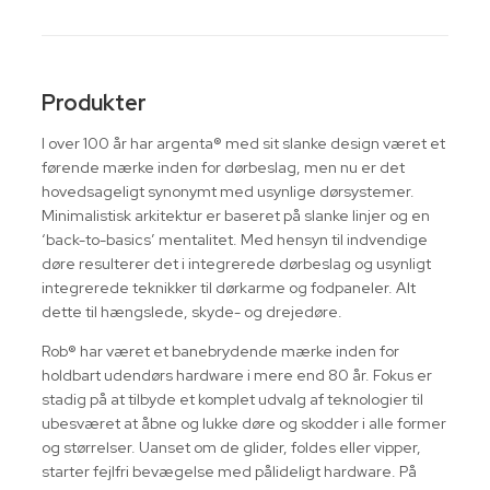
Produkter
I over 100 år har argenta® med sit slanke design været et
førende mærke inden for dørbeslag, men nu er det
hovedsageligt synonymt med usynlige dørsystemer.
Minimalistisk arkitektur er baseret på slanke linjer og en
‘back-to-basics’ mentalitet. Med hensyn til indvendige
døre resulterer det i integrerede dørbeslag og usynligt
integrerede teknikker til dørkarme og fodpaneler. Alt
dette til hængslede, skyde- og drejedøre.
Rob® har været et banebrydende mærke inden for
holdbart udendørs hardware i mere end 80 år. Fokus er
stadig på at tilbyde et komplet udvalg af teknologier til
ubesværet at åbne og lukke døre og skodder i alle former
og størrelser. Uanset om de glider, foldes eller vipper,
starter fejlfri bevægelse med pålideligt hardware. På