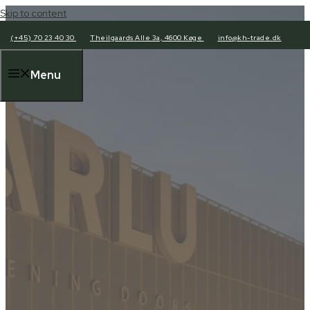
Skip to content
(+45) 70 23 40 30
Theilgaards Alle 3a, 4600 Køge
info@kh-trade.dk
Menu