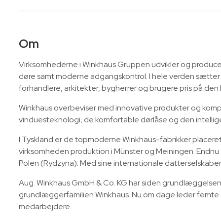
Om
Virksomhederne i Winkhaus Gruppen udvikler og producerer
døre samt moderne adgangskontrol. I hele verden sætter
forhandlere, arkitekter, bygherrer og brugere pris på den
Winkhaus overbeviser med innovative produkter og komp
vinduesteknologi, de komfortable dørlåse og den intellige
I Tyskland er de topmoderne Winkhaus-fabrikker placeret 
virksomheden produktion i Münster og Meiningen. Endnu 
Polen (Rydzyna). Med sine internationale datterselskaber 
Aug. Winkhaus GmbH & Co. KG har siden grundlæggelsen i
grundlæggerfamilien Winkhaus. Nu om dage leder femte 
medarbejdere.