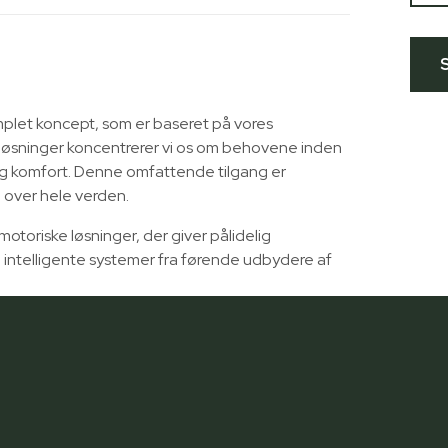
mplet koncept, som er baseret på vores
løsninger koncentrerer vi os om behovene inden
g komfort. Denne omfattende tilgang er
e over hele verden.
toriske løsninger, der giver pålidelig
intelligente systemer fra førende udbydere af