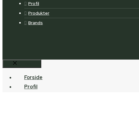
Profil
Produkter
Brands
Close
Forside
Profil
Produkter
Brands
Over 25 år i branchen
Kontakt
B2B shop