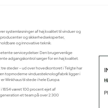
 systemløsninger af høj kvalitet til vinduer og
 producenter og sikkerhedseksperter,
 holdbare og innovative teknik.
etente serviceydelser. Den brugervenlige
nte adgangskontrol sørger for en høj kvalitet.
tre steder – ud over hovedkontoret i Telgte har
I
en topmoderne vinduesteknologifabrik ligger i
er Winkhaus til stede i hele Europa.
H
 1854 været 100 procent ejet af
P
generation et team på over 2.300