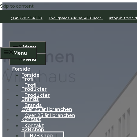
Skip to content
(+45) 70 23 40 30
Theilgaards Alle 3a, 4600 Køge
info@kh-trade.
Menu
Menu
Menu
Forside
Forside
Profil
Profil
Produkter
Produkter
Brands
Brands
Over 25 år i branchen
Over 25 år i branchen
Kontakt
Kontakt
B2B shop
B2B shop