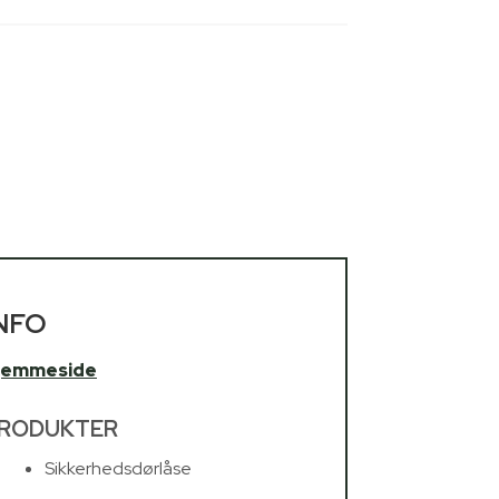
NFO
jemmeside
RODUKTER
Sikkerhedsdørlåse